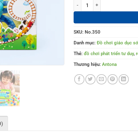
Xếp nút mầm non 2 số lượng
SKU:
No.350
Danh mục:
Đồ chơi giáo dục s
Thẻ:
đồ chơi phát triển tư duy
,
r
Thương hiệu:
Antona
0)