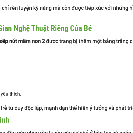
g chỉ rèn luyện kỹ năng mà còn được tiếp xúc với những
Gian Nghệ Thuật Riêng Của Bé
xếp nút mầm non 2
được trang bị thêm một bảng trắng c
 yêu thích.
 trẻ tư duy độc lập, mạnh dạn thể hiện ý tưởng và phát tr
inh
g đều góp phần rèn luyện các cơ nhỏ ở bàn tay và ngón t