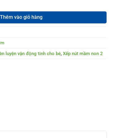
Thêm vào giỏ hàng
ớm
èn luyện vận động tinh cho bé
,
Xếp nút mầm non 2