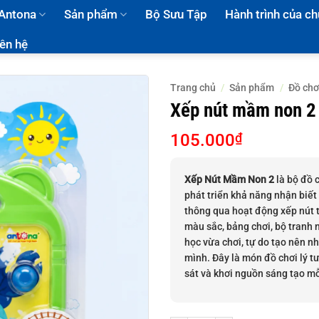
 Antona
Sản phẩm
Bộ Sưu Tập
Hành trình của ch
iên hệ
Trang chủ
/
Sản phẩm
/
Đồ chơ
Xếp nút mầm non 2
105.000
₫
Xếp Nút Mầm Non 2
là bộ đồ c
phát triển khả năng nhận biết
thông qua hoạt động xếp nút 
màu sắc, bảng chơi, bộ tranh 
học vừa chơi, tự do tạo nên n
mình. Đây là món đồ chơi lý t
sát và khơi nguồn sáng tạo mỗ