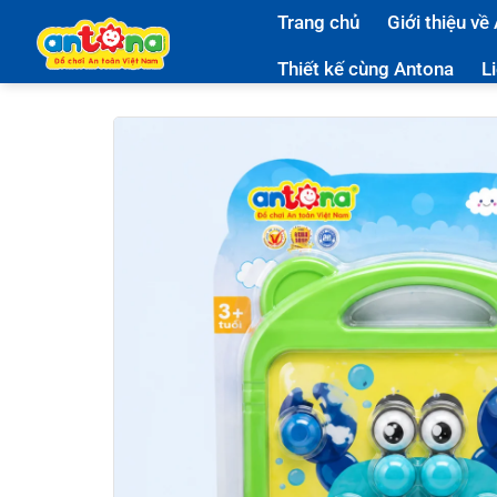
Bỏ
Trang chủ
Giới thiệu về
qua
nội
Thiết kế cùng Antona
L
dung