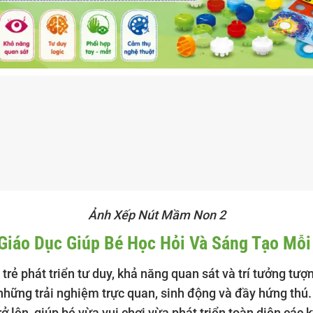
Ảnh Xếp Nút Mầm Non 2
Giáo Dục Giúp Bé Học Hỏi Và Sáng Tạo Mỗi
ẻ phát triển tư duy, khả năng quan sát và trí tưởng tượn
 những trải nghiệm trực quan, sinh động và đầy hứng thú
trở lên, giúp bé vừa vui chơi vừa phát triển toàn diện cá