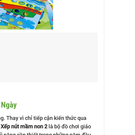
 Ngày
g. Thay vì chỉ tiếp cận kiến thức qua
.
Xếp nút mầm non 2
là bộ đồ chơi giáo
c kỹ năng cần thiết trong những năm đầu