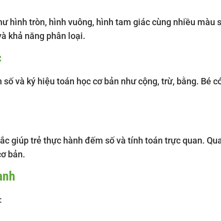
hư hình tròn, hình vuông, hình tam giác cùng nhiều màu 
 và khả năng phân loại.
c
 số và ký hiệu toán học cơ bản như cộng, trừ, bằng. Bé c
c giúp trẻ thực hành đếm số và tính toán trực quan. Qua
cơ bản.
anh
: