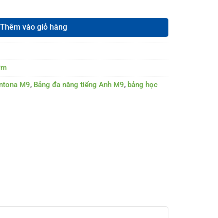
M9 số lượng
Thêm vào giỏ hàng
ớm
Antona M9
,
Bảng đa năng tiếng Anh M9
,
bảng học