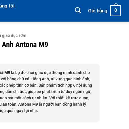
úng tôi
0
Giỏ hàng
i giáo dục sớm
g Anh Antona M9
na M9
là bộ đồ chơi giáo dục thông minh dành cho
n với bảng chữ cái tiếng Anh, từ vựng qua hình ảnh,
 các phép tính cơ bản. Sản phẩm tích hợp 6 nội dung
g dẫn chi tiết, giúp bé phát triển tư duy ngôn ngữ,
uan sát một cách tự nhiên. Với thiết kế trực quan,
u an toàn, Antona M9 là người bạn đồng hành lý
iệu quả ngay tại nhà.