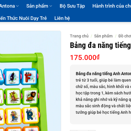
 Antona
Sản phẩm
Bộ Sưu Tập
Hành trình của ch
iến Thức Nuôi Dạy Trẻ
Liên hệ
Trang chủ
/
Sản phẩm
/
Đồ chơ
Bảng đa năng tiến
175.000
₫
Bảng đa năng tiếng Anh Anto
trẻ từ 3 tuổi, giúp bé làm que
chữ số, màu sắc, hình khối và
học tập trong 1, kèm sách hướn
khả năng ghi nhớ và kỹ năng q
màu sắc sinh động và chất liệ
tưởng giúp bé học tiếng Anh h