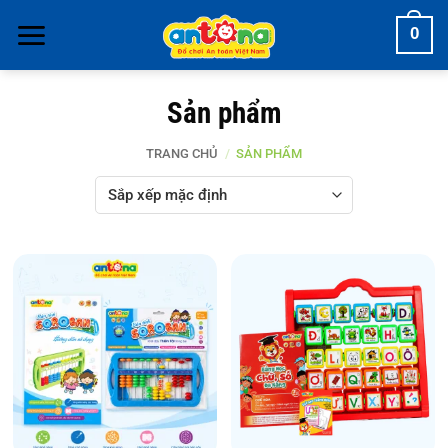
Bỏ
0
qua
nội
dung
Sản phẩm
TRANG CHỦ
/
SẢN PHẨM