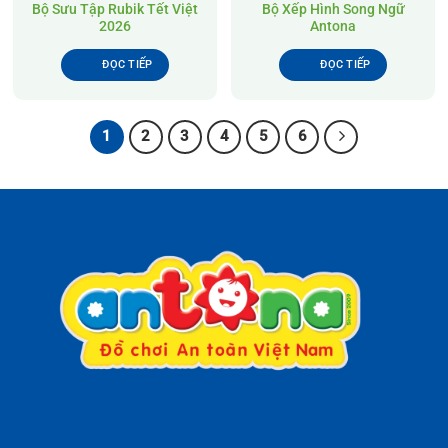
Bộ Sưu Tập Rubik Tết Việt
Bộ Xếp Hình Song Ngữ
2026
Antona
ĐỌC TIẾP
ĐỌC TIẾP
1
2
3
4
5
6