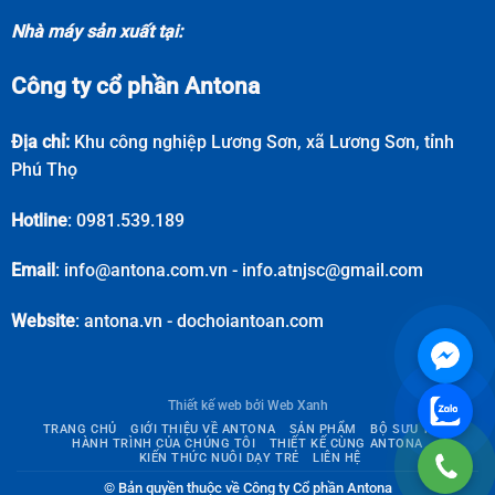
Nhà máy sản xuất tại:
Công ty cổ phần Antona
Địa chỉ:
Khu công nghiệp Lương Sơn, xã Lương Sơn, tỉnh
Phú Thọ
Hotline
: 0981.539.189
Email
: info@antona.com.vn - info.atnjsc@gmail.com
Website
: antona.vn - dochoiantoan.com
Thiết kế web
bởi
Web Xanh
TRANG CHỦ
GIỚI THIỆU VỀ ANTONA
SẢN PHẨM
BỘ SƯU TẬP
HÀNH TRÌNH CỦA CHÚNG TÔI
THIẾT KẾ CÙNG ANTONA
KIẾN THỨC NUÔI DẠY TRẺ
LIÊN HỆ
© Bản quyền thuộc về Công ty Cổ phần Antona