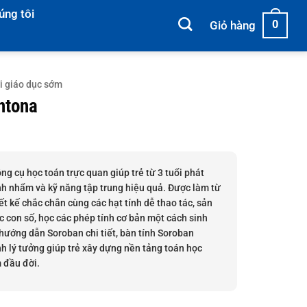
úng tôi
0
Giỏ hàng
i giáo dục sớm
ntona
ng cụ học toán trực quan giúp trẻ từ 3 tuổi phát
tính nhẩm và kỹ năng tập trung hiệu quả. Được làm từ
ết kế chắc chắn cùng các hạt tính dễ thao tác, sản
 con số, học các phép tính cơ bản một cách sinh
hướng dẫn Soroban chi tiết, bàn tính Soroban
h lý tưởng giúp trẻ xây dựng nền tảng toán học
 đầu đời.