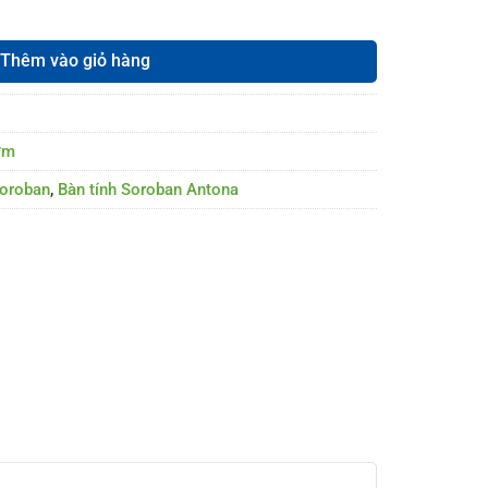
g
Thêm vào giỏ hàng
ớm
soroban
,
Bàn tính Soroban Antona