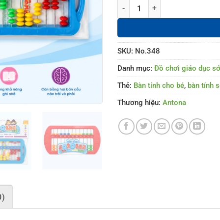
Bàn tính Soroban Antona số lượn
SKU:
No.348
Danh mục:
Đồ chơi giáo dục s
Thẻ:
Bàn tính cho bé
,
bàn tính 
Thương hiệu:
Antona
0)