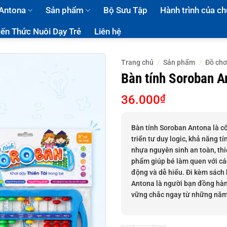
 Antona
Sản phẩm
Bộ Sưu Tập
Hành trình của ch
iến Thức Nuôi Dạy Trẻ
Liên hệ
Trang chủ
/
Sản phẩm
/
Đồ chơ
Bàn tính Soroban A
36.000
₫
Bàn tính Soroban Antona là cô
triển tư duy logic, khả năng 
nhựa nguyên sinh an toàn, thi
phẩm giúp bé làm quen với các
động và dễ hiểu. Đi kèm sách 
Antona là người bạn đồng hàn
vững chắc ngay từ những năm