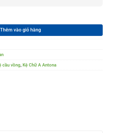
Phiên Bản Âm Thanh số lượng
Thêm vào giỏ hàng
àn
ệ cầu vồng
,
Kệ Chữ A Antona