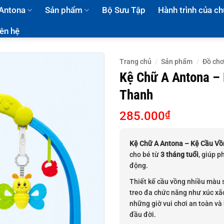
 Antona
Sản phẩm
Bộ Sưu Tập
Hành trình của ch
iên hệ
Trang chủ
/
Sản phẩm
/
Đồ chơ
Kệ Chữ A Antona –
Thanh
285.000
₫
Kệ Chữ A Antona – Kệ Cầu Vồ
cho bé từ
3 tháng tuổi
, giúp p
động.
Thiết kế cầu vồng nhiều màu 
treo đa chức năng như xúc x
những giờ vui chơi an toàn và
đầu đời.