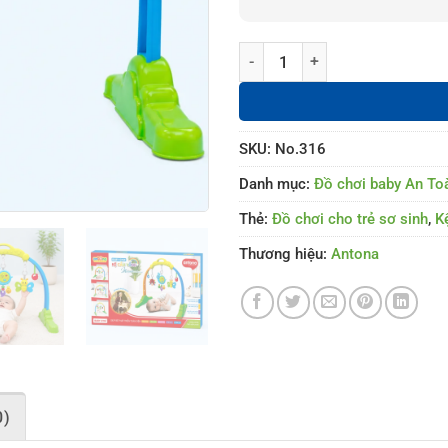
Kệ Chữ A Antona - Kệ Cầu Vồng 
SKU:
No.316
Danh mục:
Đồ chơi baby An To
Thẻ:
Đồ chơi cho trẻ sơ sinh
,
K
Thương hiệu:
Antona
0)