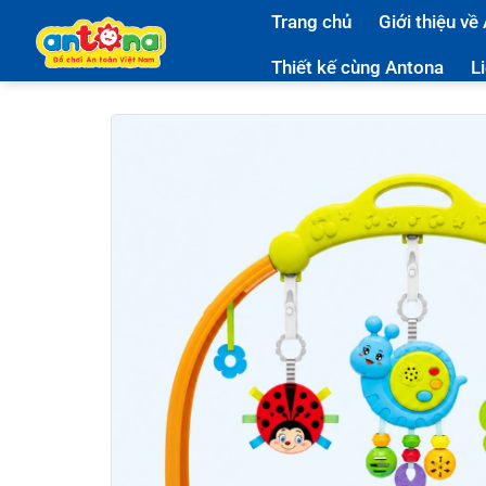
Bỏ
Trang chủ
Giới thiệu về
qua
nội
Thiết kế cùng Antona
L
dung